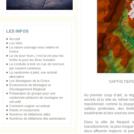
LES INFOS
Accueil
Les infos
La nature sauvage nous retient en
Grèce
La vie pour l'ours, c'est la vie pour les
forêts et pour les êtres humains
La conduite à tenir en cas de morsure
par serpent venimeux
La randonnée à pied, une activité
alternative
Les Montagnes de la Grèce
‘ΧΑΡΤΗΣ ΠΕΡΙ
Ecotourisme de Montagne et
Développement Régional
Préparation du groupe pour une
Au premier coup d’œil, la ré
randonnée pédestre de montagne en
secrets et la ville du même no
sécurité
macédonien comme la plupart
Comment soigner un animal
vallées profondes, des forê
Hotels et restaurants
exubérante et des sources orn
Numéros de téléphone utiles
Numéros de téléphone des partenaires
Dans la ville de Neapoli s’
macédonienne, la plus longue du
deux affluents majeurs: le p