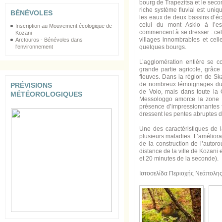
bourg de Trapezitsa et le seco
riche système fluvial est uniq
BÉNÉVOLES
les eaux de deux bassins d’éco
celui du mont Askio à l’e
Inscription au Mouvement écologique de
commencent à se dresser : cell
Kozani
villages innombrables et cel
Arctouros - Bénévoles dans
quelques bourgs.
l'environnement
L’agglomération entière se co
grande partie agricole, grâce 
fleuves. Dans la région de Ska
de nombreux témoignages du 
PRÉVISIONS
de Voio, mais dans toute la
MÉTÉOROLOGIQUES
Messologgo amorce la zone 
présence d’impressionnantes f
dressent les pentes abruptes d
Une des caractéristiques de la
plusieurs maladies. L’améliora
de la construction de l’autor
distance de la ville de Kozani e
et 20 minutes de la seconde).
Ιστοσελίδα Περιοχής Νεάπολη